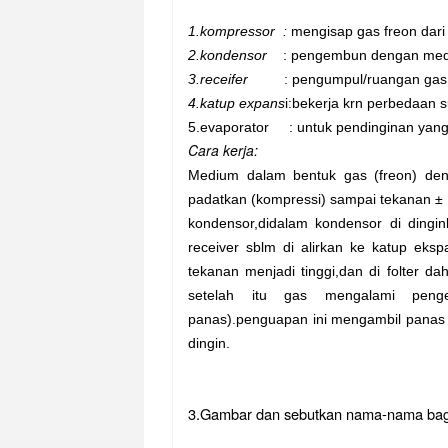
1.kompressor :
mengisap gas freon dar
2.kondensor
: pengembun dengan me
3.receifer
: pengumpul/ruangan gas
4.katup expans
i:bekerja krn perbedaan
s
5.evaporator : untuk pendinginan yang
Cara kerja:
Medium dalam bentuk gas (freon) den
padatkan (kompressi) sampai tekanan ± 10
kondensor,didalam kondensor di dingi
receiver sblm di alirkan ke katup eks
tekanan menjadi tinggi,dan di folter da
setelah itu gas mengalami peng
panas).penguapan ini mengambil panas di
dingin.
3.Gambar dan sebutkan nama-nama bagia