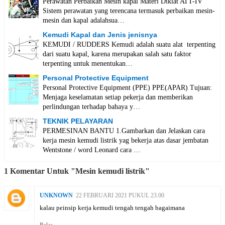
Perawatan Perbaikan Mesin kapal Materi Diklat ATT-IV
Sistem perawatan yang terencana termasuk perbaikan mesin-
mesin dan kapal adalahsua…
Kemudi Kapal dan Jenis jenisnya
KEMUDI / RUDDERS Kemudi adalah suatu alat terpenting
dari suatu kapal, karena merupakan salah satu faktor
terpenting untuk menentukan…
Personal Protective Equipment
Personal Protective Equipment (PPE) PPE(APAR) Tujuan:
Menjaga keselamatan setiap pekerja dan memberikan
perlindungan terhadap bahaya y…
TEKNIK PELAYARAN
PERMESINAN BANTU 1.Gambarkan dan Jelaskan cara
kerja mesin kemudi listrik yag bekerja atas dasar jembatan
Wentstone / word Leonard cara …
1 Komentar Untuk "Mesin kemudi listrik"
UNKNOWN
22 FEBRUARI 2021 PUKUL 23.00
kalau peinsip kerja kemudi tengah tengah bagaimana
Balas