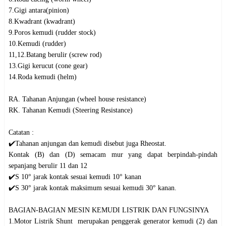
7.Gigi antara(pinion)

8.Kwadrant (kwadrant)

9.Poros kemudi (rudder stock)

10.Kemudi (rudder)

11,12.Batang berulir (screw rod)

13.Gigi kerucut (cone gear)

14.Roda kemudi (helm)

RA. Tahanan Anjungan (wheel house resistance)

RK. Tahanan Kemudi (Steering Resistance)

Catatan :

✔️Tahanan anjungan dan kemudi disebut juga Rheostat.

Kontak (B) dan (D) semacam mur yang dapat berpindah-pindah 
sepanjang berulir 11 dan 12

✔️S 10° jarak kontak sesuai kemudi 10° kanan

✔️S 30° jarak kontak maksimum sesuai kemudi 30° kanan. 

BAGIAN-BAGIAN MESIN KEMUDI LISTRIK DAN FUNGSINYA

1.Motor Listrik Shunt  merupakan penggerak generator kemudi (2) dan 