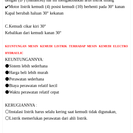
dengan (B’) (ballanced) hal ini mengakibatkan arus listrik hilang

✔️Motor listrik kemudi (4) posisi kemudi (10) berhenti pada 30° kanan

Kapal berubah haluan 30° kekanan

C.Kemudi cikar kiri 30°

Kebalikan dari kemudi kanan 30°

KEUNTUNGAN MESIN KEMUDI LISTRIK TERHADAP MESIN KEMUDI ELECTRO 
HYDRAULIC
KEUNTUNGANNYA:

⚫Sistem lebih sederhana

⚫Harga beli lebih murah

⚫Perawatan sederhana

⚫Biaya perawatan relatif kecil

⚫Waktu perawatan relatif cepat

KERUGIANNYA :

⚪Instalasi listrik harus selalu kering saat kemudi tidak digunakan, 

⚪Listrik memerlukan perawatan dari ahli listrik.