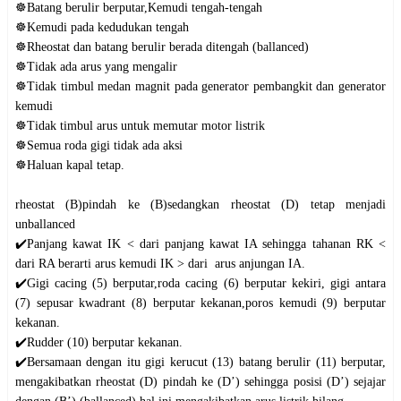
☸️Batang berulir berputar,Kemudi tengah-tengah

☸️Kemudi pada kedudukan tengah

☸️Rheostat dan batang berulir berada ditengah (ballanced)

☸️Tidak ada arus yang mengalir

☸️Tidak timbul medan magnit pada generator pembangkit dan generator 
kemudi

☸️Tidak timbul arus untuk memutar motor listrik

☸️Semua roda gigi tidak ada aksi

☸️Haluan kapal tetap.

rheostat (B)pindah ke (B)sedangkan rheostat (D) tetap menjadi 
unballanced

✔️Panjang kawat IK < dari panjang kawat IA sehingga tahanan RK < 
dari RA berarti arus kemudi IK > dari  arus anjungan IA.

✔️Gigi cacing (5) berputar,roda cacing (6) berputar kekiri, gigi antara 
(7) sepusar kwadrant (8) berputar kekanan,poros kemudi (9) berputar 
kekanan.

✔️Rudder (10) berputar kekanan.

✔️Bersamaan dengan itu gigi kerucut (13) batang berulir (11) berputar, 
mengakibatkan rheostat (D) pindah ke (D’) sehingga posisi (D’) sejajar 