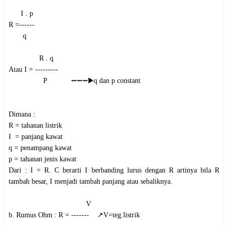
      I . p

R =------

       q

               R . q

Atau I = --------- 

                 P            ➖➖➖▶️q dan p constant

Dimana :

R = tahanan listrik

I  = panjang kawat

q = penampang kawat

p = tahanan jenis kawat

Dari : I = R. C berarti I berbanding lurus dengan R artinya bila R 
tambah besar, I menjadi tambah panjang atau sebaliknya.

                                      V

b. Rumus Ohm : R = -------    ↗️V=teg.listrik