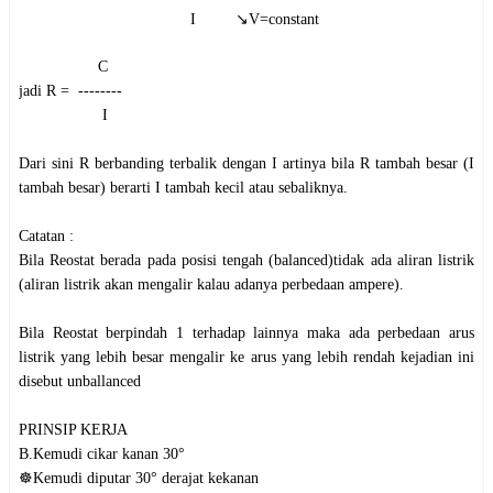
                                       I         ↘️V=constant
                  C                                                

jadi R =  --------

                   I

Dari sini R berbanding terbalik dengan I artinya bila R tambah besar (I 
tambah besar) berarti I tambah kecil atau sebaliknya.

Catatan :

Bila Reostat berada pada posisi tengah (balanced)tidak ada aliran listrik 
(aliran listrik akan mengalir kalau adanya perbedaan ampere).

Bila Reostat berpindah 1 terhadap lainnya maka ada perbedaan arus 
listrik yang lebih besar mengalir ke arus yang lebih rendah kejadian ini 
disebut unballanced

PRINSIP KERJA

B.Kemudi cikar kanan 30°

☸️Kemudi diputar 30° derajat kekanan
