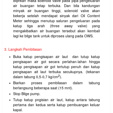
diijinkan maka solenoid valve pada pipa pengeluaran
air buangan tetap terbuka. Dan bila kandungan
minyak air buangan tinggi, solenoid valve akan
bekerja setelah mendapat sinyak dari Oil Content
Meter sehingga menutup saluran pengeluaran pada
katup tiga arah (three away valve) yang
mengakibatkan air buangan tersebut akan kembali
lagi ke bilge tank untuk diproses ulang pada OWS.
3. Langkah Pembilasan
Buka katup pengisapan air laut dan tutup katup
pengisapan air got secara perlahan-lahan hingga
katup pengisapan air got tertutup penuh dan katup
pengisapan ait laut terbuka secukupnya. (tekanan
2
dalam tabung 0,5-0,7 kg/cm
).
Biarkan proses pembilasan dalam tabung
berlangsung beberapa saat (15 mnt).
Stop Bilge pump.
Tutup katup pngisian air laut, katup antara tabung
pertama dan kedua serta katup pembuangan keluar
kapal.