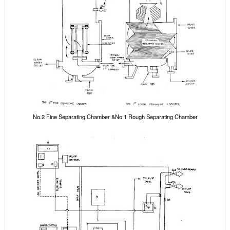
No.2 Fine Separating Chamber &No 1 Rough Separating Chamber