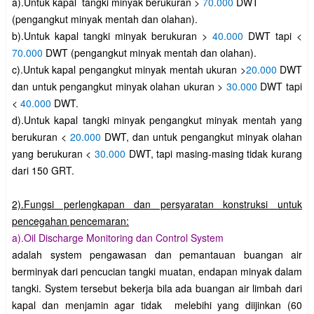
a).Untuk kapal tangki minyak berukuran >
70.000
DWT
(pengangkut minyak mentah dan olahan).
b).Untuk kapal tangki minyak berukuran >
40.000
DWT tapi <
70.000
DWT (pengangkut minyak mentah dan olahan).
c).Untuk kapal pengangkut minyak mentah ukuran >
20.000
DWT
dan untuk pengangkut minyak olahan ukuran >
30.000
DWT tapi
<
40.000
DWT.
d).Untuk kapal tangki minyak pengangkut minyak mentah yang
berukuran <
20.000
DWT, dan untuk pengangkut minyak olahan
yang berukuran <
30.000
DWT, tapi masing-masing tidak kurang
dari 150 GRT.
2).Fungsi perlengkapan dan persyaratan konstruksi untuk
pencegahan pencemaran:
a).Oil Discharge Monitoring dan Control System
adalah system pengawasan dan pemantauan buangan air
berminyak dari pencucian tangki muatan, endapan minyak dalam
tangki. System tersebut bekerja bila ada buangan air limbah dari
kapal dan menjamin agar tidak melebihi yang diijinkan (60