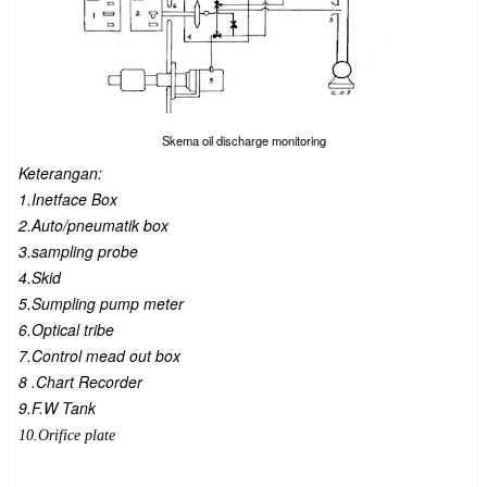
Skema oil discharge monitoring
Keterangan:
1.Inetface Box
2.Auto/pneumatik box
3.sampling probe
4.Skid
5.Sumpling pump meter
6.Optical tribe
7.Control mead out box
8 .Chart Recorder
9.F.W Tank
10.Orifice plate