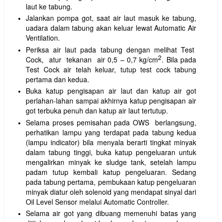
laut ke tabung.
Jalankan pompa got, saat air laut masuk ke tabung,
uadara dalam tabung akan keluar lewat Automatic Air
Ventilation.
Periksa air laut pada tabung dengan melihat Test
2
Cock, atur tekanan air 0,5 – 0,7 kg/cm
. Bila pada
Test Cock air telah keluar, tutup test cock tabung
pertama dan kedua.
Buka katup pengisapan air laut dan katup air got
perlahan-lahan sampai akhirnya katup pengisapan air
got terbuka penuh dan katup air laut tertutup.
Selama proses pemisahan pada OWS berlangsung,
perhatikan lampu yang terdapat pada tabung kedua
(lampu indicator) bila menyala berarti tingkat minyak
dalam tabung tinggi, buka katup pengeluaran untuk
mengalirkan minyak ke sludge tank, setelah lampu
padam tutup kembali katup pengeluaran. Sedang
pada tabung pertama, pembukaan katup pengeluaran
minyak diatur oleh solenoid yang mendapat sinyal dari
Oil Level Sensor melalui Automatic Controller.
Selama air got yang dibuang memenuhi batas yang