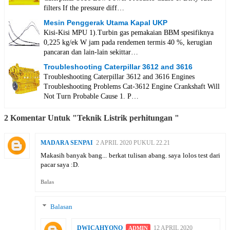
filters If the pressure diff…
Mesin Penggerak Utama Kapal UKP
Kisi-Kisi MPU 1).Turbin gas pemakaian BBM spesifiknya
0,225 kg/ek W jam pada rendemen termis 40 %, kerugian
pancaran dan lain-lain sekittar…
Troubleshooting Caterpillar 3612 and 3616
Troubleshooting Caterpillar 3612 and 3616 Engines
Troubleshooting Problems Cat-3612 Engine Crankshaft Will
Not Turn Probable Cause 1. P…
2 Komentar Untuk "Teknik Listrik perhitungan "
MADARA SENPAI
2 APRIL 2020 PUKUL 22.21
Makasih banyak bang... berkat tulisan abang. saya lolos test dari
pacar saya :D.
Balas
Balasan
DWICAHYONO
12 APRIL 2020