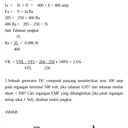
I
a
= IL + If
= 400 + 6 = 406 amp
Ea
= V + Ia Ra
285
= 250 + 406 Ra
406 Ra
= 285 – 250 = 35
Jadi Tahanan jangkar
35
Ra =
35
= 0,086
W
406
VR =
VNL - VFI
=
264 - 250
x 100% = 5,6%
VFL
250
2.Sebuah generator DC compund panjang memberikan arus 100 amp
pada tegangan terminal 500 volt, jika tahanan 0,05? dan tekanan medan
shunt = 100? Cari tegangan EMF yang dibangkitkan jika jatuh tegangan
setiap sikat 1 Volt, abaikan reaksi jangkar.
JAWAB :