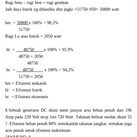
Rugi buta – rugi besi + rugi gesekan
Jadi daya listrik yg dihasilkn dlm jngkr =51750–950= 50800 watt
h
m =
50800
x 100% = 98,2%
51750
Rugi Lu atau listrik = 2050 watt
h
l =
48750
x 100% = 95,9%
48750 + 2050
48750
h
c =
48750
x 100% = 94,2%
51750 + 2050
h
m = Efisiensi mekanik
h
l = Efisiensi listrik
h
c = Efisiensi ekonomis
8.Sebuah generator DC shunt mem punyai arus beban penuh dari 196
Amp pada 220 Volt stray lots 720 Watt. Tahanan belitan medan shunt 55
?. Efisiensi beban penuh 88% tentukanlah tahanan jangkar, tentukan juga
arus penuh untuk efisiensi maksimum.