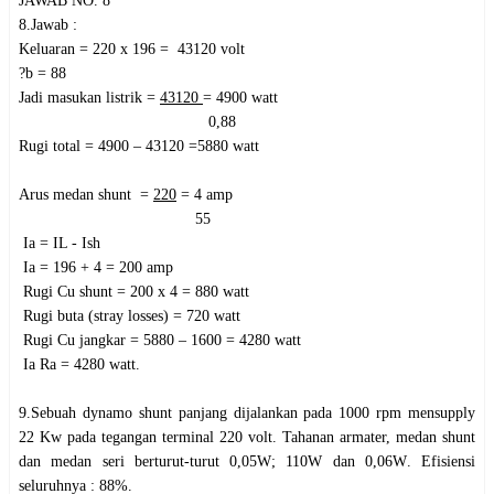
JAWAB NO. 8
8.Jawab :
Keluaran = 220 x 196 = 43120 volt
?b = 88
Jadi masukan listrik =
43120
= 4900 watt
0,88
Rugi total = 4900 – 43120 =5880 watt
Arus medan shunt =
220
= 4 amp
55
Ia = IL - Ish
Ia = 196 + 4 = 200 amp
Rugi Cu shunt = 200 x 4 = 880 watt
Rugi buta (stray losses) = 720 watt
Rugi Cu jangkar = 5880 – 1600 = 4280 watt
Ia Ra = 4280 watt.
9.Sebuah dynamo shunt panjang dijalankan pada 1000 rpm mensupply
22 Kw pada tegangan terminal 220 volt. Tahanan armater, medan shunt
dan medan seri berturut-turut 0,05
W
; 110
W
dan 0,06
W
. Efisiensi
seluruhnya : 88%.