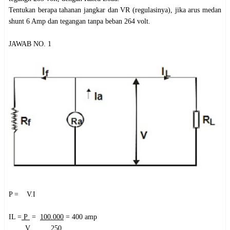
Tentukan berapa tahanan jangkar dan VR (regulasinya), jika arus medan
shunt 6 Amp dan tegangan tanpa beban 264 volt.
JAWAB NO. 1
P
= V.I
IL
=
P
=
100.000
= 400 amp
V 250