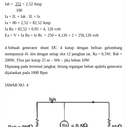
Ish =
252
= 2,52 Amp
100
Ia = IL + Ish . IL = Is
Ia = 80 + 2,52 = 82,52 Amp.
Ia Ra = 82,52 + 0,05 = 4, 126 volt
Ea = V + Ia Ra + Is Rs = 250 + 4,126 + 2 = 256,126 volt
4.Sebuah generator shunt DC 4 kutup dengan belitan gelombang
mempunyai 41 slot dengan setiap slot 12 penghan tar, Ra = 0,5
W
; Rsh =
200
W
, Flux per kutup 25 m – Wb – jika beban 10
W
.
Dipasang pada terminal jangkar, hitung tegangan beban apabila generator
dijalankan pada 1000 Rpm
JAWAB NO. 4