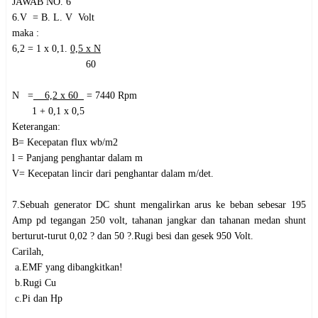
JAWAB NO. 6
6.V = B. L. V Volt
maka :
6,2 = 1 x 0,1­­­­­­­­.
0,5 x N
60
N =
6,2 x 60
= 7440 Rpm
1 + 0,1 x 0,5
Keterangan:
B= Kecepatan flux wb/m2
l = Panjang penghantar dalam m
V= Kecepatan lincir dari penghantar dalam m/det.
7.Sebuah generator DC shunt mengalirkan arus ke beban sebesar 195
Amp pd tegangan 250 volt, tahanan jangkar dan tahanan medan shunt
berturut-turut 0,02 ? dan 50 ?.Rugi besi dan gesek 950 Volt.
Carilah,
a.EMF yang dibangkitkan!
b.Rugi Cu
c.Pi dan Hp