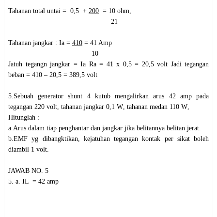
Tahanan total untai = 0,5 +
200
= 10
ohm
,
21
Tahanan jangkar : Ia =
410
= 41 Amp
10
Jatuh tegangn jangkar = Ia Ra = 41 x 0,5 = 20,5 volt Jadi tegangan
beban = 410 – 20,5 = 389,5 volt
5.Sebuah generator shunt 4 kutub mengalirkan arus 42 amp pada
tegangan 220 volt, tahanan jangkar 0,1
W
, tahanan medan 110
W
,
Hitunglah :
a.Arus dalam tiap penghantar dan jangkar jika belitannya belitan jerat.
b.EMF yg dibangktikan, kejatuhan tegangan kontak per sikat boleh
diambil 1 volt.
JAWAB NO. 5
5.
a.
IL
=
42 amp