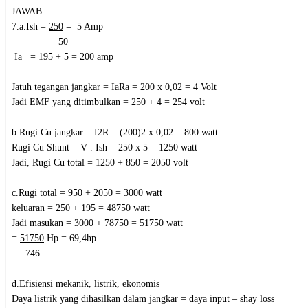
JAWAB
7.a.Ish =
250
= 5 Amp
50
Ia = 195 + 5 = 200 amp
Jatuh tegangan jangkar = IaRa = 200 x 0,02 = 4 Volt
Jadi EMF yang ditimbulkan = 250 + 4 = 254 volt
b.Rugi Cu jangkar = I2R = (200)2 x 0,02 = 800 watt
Rugi C­u Shunt = V . Ish = 250 x 5 = 1250 watt
Jadi, Rugi Cu total = 1250 + 850 = 2050 volt
c.Rugi total = 950 + 2050 = 3000 watt
keluaran = 250 + 195 = 48750 watt
Jadi masukan = 3000 + 78750 = 51750 watt
=
51750
Hp = 69,4hp
746
d.Efisiensi mekanik, listrik, ekonomis
Daya listrik yang dihasilkan dalam jangkar = daya input – shay loss