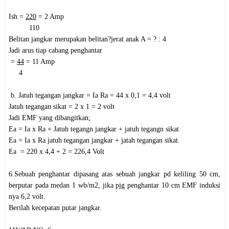
Ish
=
220
= 2 Amp
110
Belitan jangkar merupakan belitan?jerat anak A = ? : 4
Jadi arus tiap cabang penghantar
=
44
= 11 Amp
4
b.
Jatuh tegangan jangkar = Ia Ra = 44 x 0,1 = 4,4 volt
Jatuh tegangan sikat = 2 x 1 = 2 volt
Jadi EMF yang dibangitkan;
Ea = Ia x Ra + Jatuh tegangn jangkar + jatuh tegangn sikat
Ea = Ia x Ra jatuh tegangan jangkar + jatah tegangan sikat.
Ea = 220 x 4,4 + 2 = 226,4 Volt
6.Sebuah penghantar dipasang atas sebuah jangkar pd keliling 50 cm,
berputar pada medan 1 wb/m2, jika pjg penghantar 10 cm EMF induksi
nya 6,2 volt.
Berilah kecepatan putar jangkar.