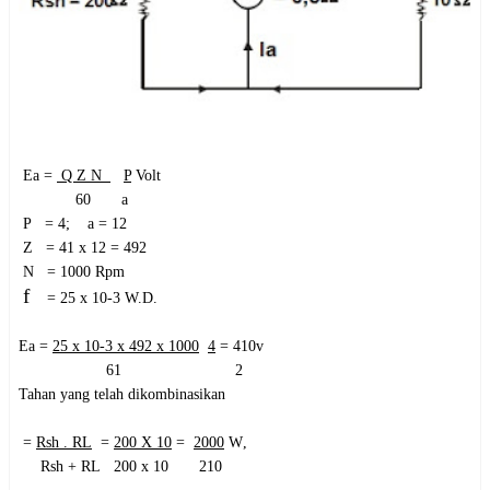
Ea =
Q Z N
P
Volt
60 a
P = 4; a = 12
Z = 41 x 12 = 492
N = 1000 Rpm
f
= 25 x 10-3 W.D.
Ea =
25 x 10-3 x 492 x 1000
4
= 410v
61 2
Tahan yang telah dikombinasikan
=
Rsh . RL
=
200 X 10
=
2000
W
,
Rsh + RL 200 x 10 210