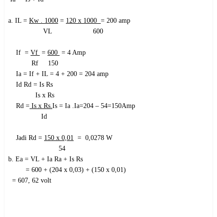
a. IL =
Kw . 1000
=
120 x 1000
= 200 amp
VL 600
If =
Vf
=
600
= 4 Amp
Rf 150
Ia = If + IL = 4 + 200 = 204 amp
Id Rd = Is Rs
Is x Rs
Rd =
Is x Rs.
Is = Ia .Ia=204 – 54=150Amp
Id
Jadi Rd =
150 x 0,01
= 0,0278
W
54
b. Ea = VL + Ia Ra + Is Rs
= 600 + (204 x 0,03) + (150 x 0,01)
= 607, 62 volt