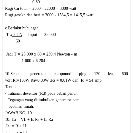
0,80
Rugi Cu total = 2500 - 22000 = 3000 watt
Rugi gesekn dan besi = 3000 - 1584,5 = 1415,5 watt
c.Berlaku hubungan
T x
2 TN
= Input = 25.000
60
Jadi T =
25.000 x 60
= 239,4 Newton - m
1.000 x 6,284
10.Sebuah generator compound pjng 120 kw, 600
volt,Rf=150
W
;Ra=0,03
W
,Rs = 0,01
W
dan Id = 54 amp.
Tentukan :
- Tahanan deventor (Rd) pada beban penuh
- Tegangan yang ditimbulkan generator pem
bebanan timah.
JAWAB NO. 10
10. Ea = VL + Is Rs + Ia Ra
Ia = If + IL
Ia = Is + Id