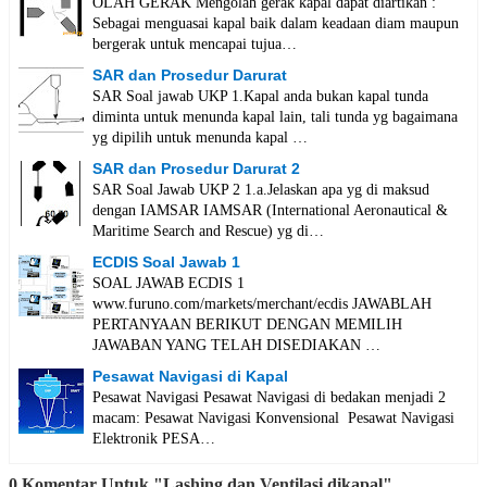
OLAH GERAK Mengolah gerak kapal dapat diartikan :
Sebagai menguasai kapal baik dalam keadaan diam maupun
bergerak untuk mencapai tujua…
SAR dan Prosedur Darurat
SAR Soal jawab UKP 1.Kapal anda bukan kapal tunda
diminta untuk menunda kapal lain, tali tunda yg bagaimana
yg dipilih untuk menunda kapal …
SAR dan Prosedur Darurat 2
SAR Soal Jawab UKP 2 1.a.Jelaskan apa yg di maksud
dengan IAMSAR IAMSAR (International Aeronautical &
Maritime Search and Rescue) yg di…
ECDIS Soal Jawab 1
SOAL JAWAB ECDIS 1
www.furuno.com/markets/merchant/ecdis JAWABLAH
PERTANYAAN BERIKUT DENGAN MEMILIH
JAWABAN YANG TELAH DISEDIAKAN …
Pesawat Navigasi di Kapal
Pesawat Navigasi Pesawat Navigasi di bedakan menjadi 2
macam: Pesawat Navigasi Konvensional Pesawat Navigasi
Elektronik PESA…
0 Komentar Untuk "Lashing dan Ventilasi dikapal"