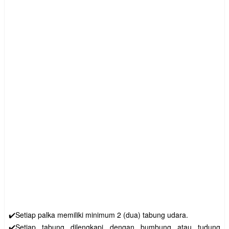
✔️Setiap palka memiliki minimum 2 (dua) tabung udara.
✔️Setiap tabung dilengkapi dengan bumbung atau tudung