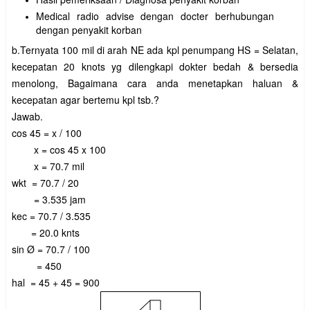
Medical radio advise dengan docter berhubungan
dengan penyakit korban
b.Ternyata 100 mil di arah NE ada kpl penumpang HS = Selatan,
kecepatan 20 knots yg dilengkapi dokter bedah & bersedia
menolong, Bagaimana cara anda menetapkan haluan &
kecepatan agar bertemu kpl tsb.?
Jawab.
cos 45 = x / 100
x = cos 45 x 100
x = 70.7 mil
wkt = 70.7 / 20
= 3.535 jam
kec
= 70.7 / 3.535
= 20.0 knts
sin Ø = 70.7 / 100
= 450
hal
= 45 + 45 = 900