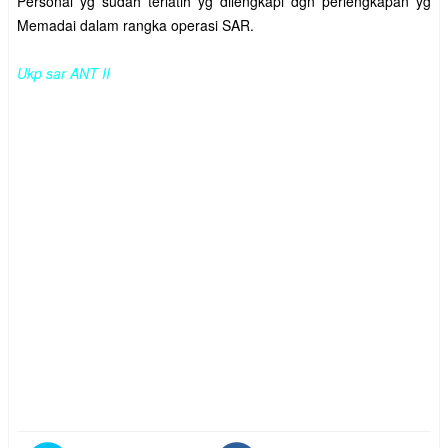
Personal yg sudah terlatih yg dilengkapi dgn perlengkapan yg
Memadai dalam rangka operasi SAR.
Ukp sar ANT II