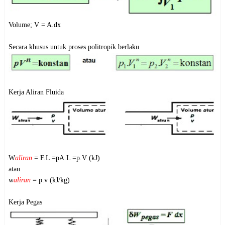
Volume; V = A.dx
Secara khusus untuk proses politropik berlaku
Kerja Aliran Fluida
W
aliran
= F.L =pA.L =p.V (kJ)
atau
w
aliran
= p.v (kJ/kg)
Kerja Pegas