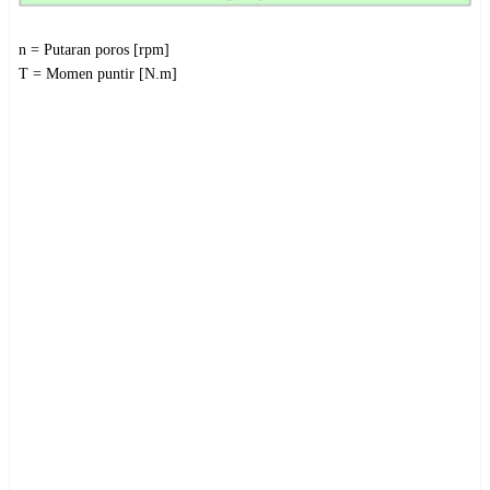
n = Putaran poros [rpm]
T = Momen puntir [N.m]