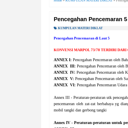
Home
»
KUMPULAN MATERI DIKLAT
»
Pencega
Pencegahan Pencemaran 5
KUMPULAN MATERI DIKLAT
Pencegahan Pencemaran di Laut 5
KONVENSI MARPOL 73/78 TERDIRI DARI 
ANNEX
I:
Pencegahan Pencemaran oleh Bah
ANNEX
III:
Pencegahan Pencemaran oleh B
ANNEX
IV:
Pencegahan Pencemaran oleh K
ANNEX
V:
Pencegahan Pencemaran oleh S
ANNEX
VI:
Pencegahan Pencemaran Udara 
Annex III - Peraturan-peraturan utk pencega
pencemarean oleh zat-zat berbahaya yg diang
mobil tangki dan gerbong tangki
Annex IV - Peraturan-peraturan untuk p