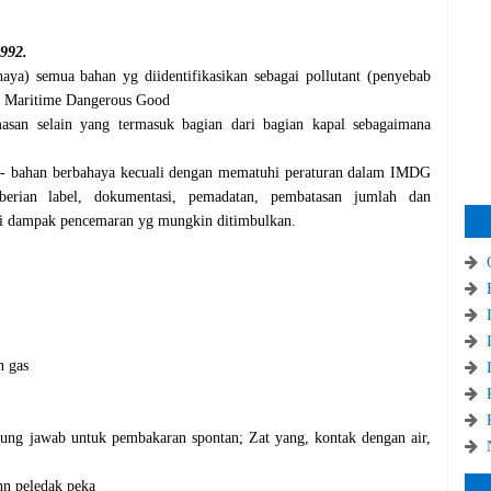
1992.
aya) semua bahan yg diidentifikasikan sebagai pollutant (penyebab
al Maritime Dangerous Good
san selain yang termasuk bagian dari bagian kapal sebagaimana
 - bahan berbahaya kecuali dengan mematuhi peraturan dalam IMDG
erian label, dokumentasi, pemadatan, pembatasan jumlah dan
i dampak pencemaran yg mungkin ditimbulkan.
n gas
gung jawab untuk pembakaran spontan; Zat yang, kontak dengan air,
hn peledak peka