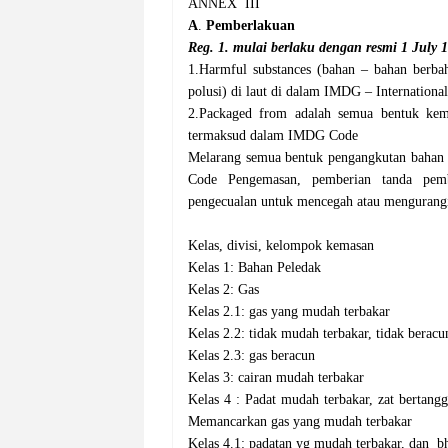
ANNEX
III
A
.
Pemberlakuan
Reg. 1. mulai berlaku dengan resmi 1 July 
1.Harmful substances (bahan – bahan berbah
polusi) di laut di dalam IMDG – Internation
2.Packaged from adalah semua bentuk kema
termaksud dalam IMDG Code
M
elarang semua bentuk pengangkutan bahan
Code Pengemasan, pemberian tanda pemb
pengecualan untuk mencegah atau mengurang
Kelas, divisi, kelompok kemasan
Kelas 1: Bahan Peledak
Kelas 2: Gas
Kelas 2.1: gas yang mudah terbakar
Kelas 2.2: tidak mudah terbakar, tidak beracu
Kelas 2.3: gas beracun
Kelas 3: cairan mudah terbakar
Kelas 4 : Padat mudah terbakar, zat bertang
Memancarkan gas yang mudah terbakar
Kelas 4.1: padatan yg mudah terbakar, dan
b