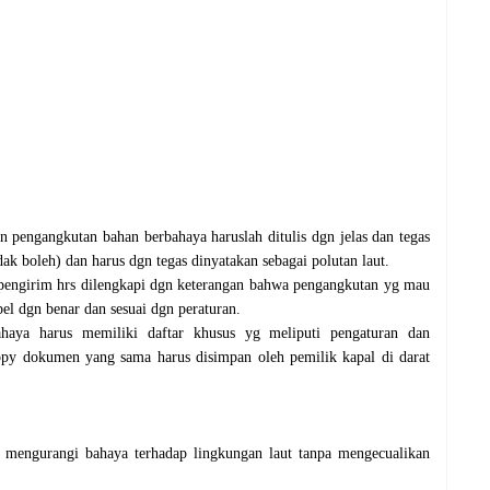
engangkutan bahan berbahaya haruslah ditulis dgn jelas dan tegas
ak boleh) dan harus dgn tegas dinyatakan sebagai polutan laut.
pengirim hrs dilengkapi dgn keterangan bahwa pengangkutan yg mau
bel dgn benar dan sesuai dgn peraturan.
haya harus memiliki daftar khusus yg meliputi pengaturan dan
opy dokumen yang sama harus disimpan oleh pemilik kapal di darat
k mengurangi bahaya terhadap lingkungan laut tanpa mengecualikan