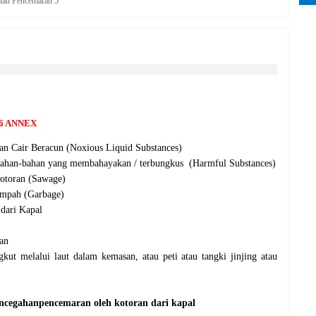
han Pencemaran 5
6 ANNEX
an Cair Beracun (Noxious Liquid
Substances)
ahan-bahan yang membahayakan / terbungkus (Harmful Substances)
otoran (Sawage)
ampah (Garbage)
dari Kapal
han
kut melalui laut dalam kemasan, atau peti atau tangki jinjing atau
encegahan
pencemaran oleh kotoran dari kapal