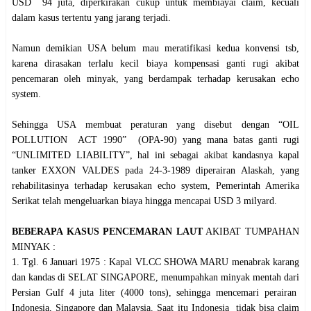
USD 94 juta, diperkirakan cukup untuk membiayai claim, kecuali
dalam kasus tertentu yang jarang terjadi.
Namun demikian USA belum mau meratifikasi kedua konvensi tsb,
karena dirasakan terlalu kecil biaya kompensasi ganti rugi akibat
pencemaran oleh minyak, yang berdampak terhadap kerusakan echo
system.
Sehingga USA membuat peraturan yang disebut dengan “OIL
POLLUTION ACT 1990” (OPA-90) yang mana batas ganti rugi
“UNLIMITED LIABILITY”, hal ini sebagai akibat kandasnya kapal
tanker EXXON VALDES pada 24-3-1989 diperairan Alaskah, yang
rehabilitasinya terhadap kerusakan echo system, Pemerintah Amerika
Serikat telah mengeluarkan biaya hingga mencapai USD 3 milyard.
BEBERAPA KASUS PENCEMARAN LAUT
AKIBAT TUMPAHAN
MINYAK :
1. Tgl. 6 Januari 1975 : Kapal VLCC SHOWA MARU menabrak karang
dan kandas di SELAT SINGAPORE, menumpahkan minyak mentah dari
Persian Gulf 4 juta liter (4000 tons), sehingga mencemari perairan
Indonesia, Singapore dan Malaysia. Saat itu Indonesia tidak bisa claim