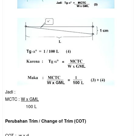
Jadi :
MCTC :
W x GML
100 L
Perubahan Trim / Change of Trim (COT)
COT :
w x d