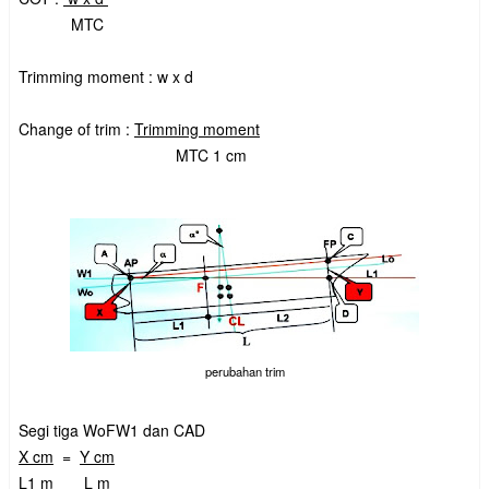
MTC
Trimming moment : w x d
Change of trim :
Trimming moment
MTC 1 cm
perubahan trim
Segi tiga WoFW1 dan CAD
X cm
=
Y cm
L1 m L m