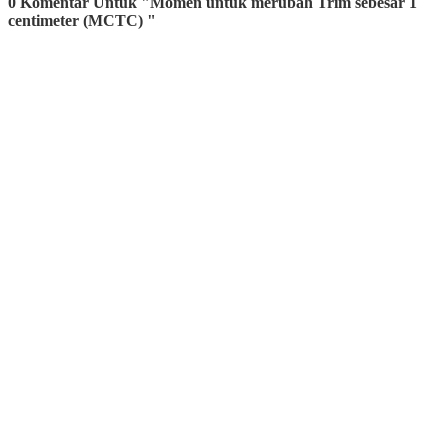
0 Komentar Untuk "Momen untuk merubah Trim sebesar 1
centimeter (MCTC) "