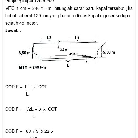
Panjang kapal 126 meter.
MTC 1 cm = 240 t - m, hitunglah sarat baru kapal tersebut jika
bobot seberat 120 ton yang berada diatas kapal digeser kedepan
sejauh 45 meter.
Jawab :
COD F =
L 1
x COT
L
COD F =
1/2L + 3
x COT
L
COD F =
63 + 3
x 22,5