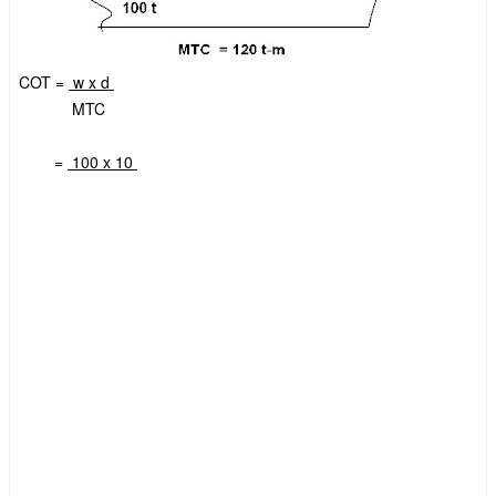
COT =
w x d
MTC
=
100 x 10