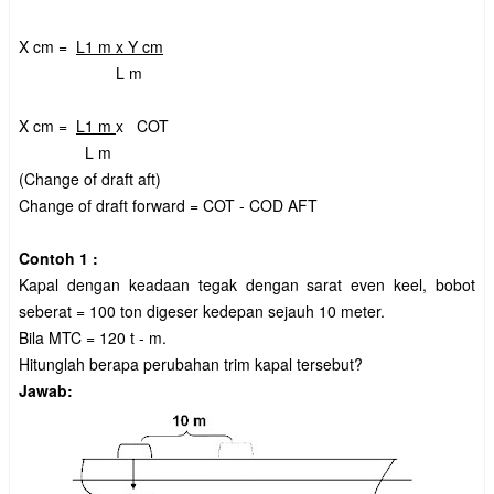
X cm =
L1 m x Y cm
L m
X cm =
L1 m
x COT
L m
(Change of draft aft)
Change of draft forward = COT - COD AFT
Contoh 1 :
Kapal dengan keadaan tegak dengan sarat even keel, bobot
seberat = 100 ton digeser kedepan sejauh 10 meter.
Bila MTC = 120 t - m.
Hitunglah berapa perubahan trim kapal tersebut?
Jawab: