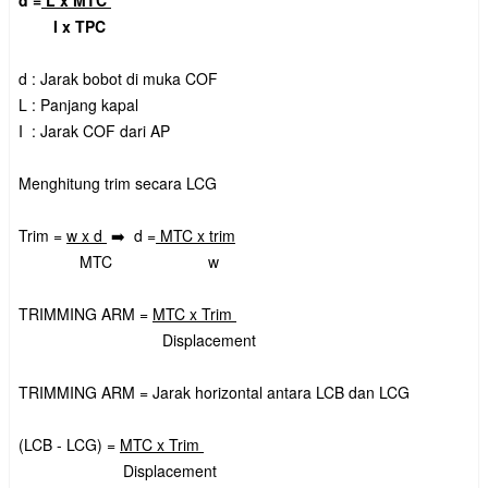
I x TPC
d : Jarak bobot di muka COF
L : Panjang kapal
I : Jarak COF dari AP
Menghitung trim secara LCG
Trim =
w x d
➡️ d =
MTC x trim
MTC w
TRIMMING ARM =
MTC x Trim
Displacement
TRIMMING ARM = Jarak horizontal antara LCB dan LCG
(LCB - LCG) =
MTC x Trim
Displacement