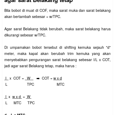
Bila bobot di muat di COF, maka sarat muka dan sarat belakang
akan bertambah sebesar = w/TPC.
Agar sarat Belakang tidak berubah, maka sarat belakang harus
dikurangi sebesar w/TPC.
Di umpamakan bobot tersebut di shifting kemuka sejauh "d"
meter, maka kapal akan berubah trim kemuka yang akan
menyebabkan pengurangan sarat belakang sebesar I/L x COT,
jadi agar sarat Belakang tetap, maka harus :
I
x COT =
W
➡️ COT =
w x d
L TPC MTC
I
x
w x d
=
W
L MTC TPC
d =
L x MTC