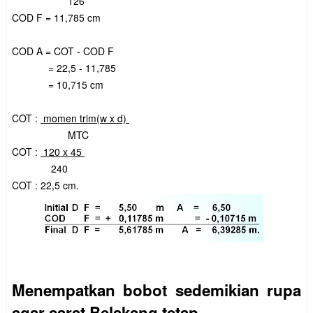
126
COD F = 11,785 cm
COD A = COT - COD F
= 22,5 - 11,785
= 10,715 cm
COT :
momen trim(w x d)
MTC
COT :
120 x 45
240
COT : 22,5 cm.
Menempatkan bobot sedemikian rupa
agar sarat Belakang tetap