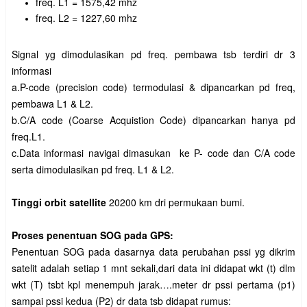
freq. L1 = 1575,42 mhz
freq. L2 = 1227,60 mhz
Signal yg dimodulasikan pd freq. pembawa tsb terdiri dr 3
informasi
a.P-code (precision code) termodulasi & dipancarkan pd freq,
pembawa L1 & L2.
b.C/A code (Coarse Acquistion Code) dipancarkan hanya pd
freq.L1.
c.Data informasi navigai dimasukan ke P- code dan C/A code
serta dimodulasikan pd freq. L1 & L2.
Tinggi orbit satellite
20200 km dri permukaan bumi.
Proses penentuan SOG pada GPS:
Penentuan SOG pada dasarnya data perubahan pssi yg dikrim
satelit adalah setiap 1 mnt sekali,dari data ini didapat wkt (t) dlm
wkt (T) tsbt kpl menempuh jarak….meter dr pssi pertama (p1)
sampai pssi kedua (P2) dr data tsb didapat rumus: