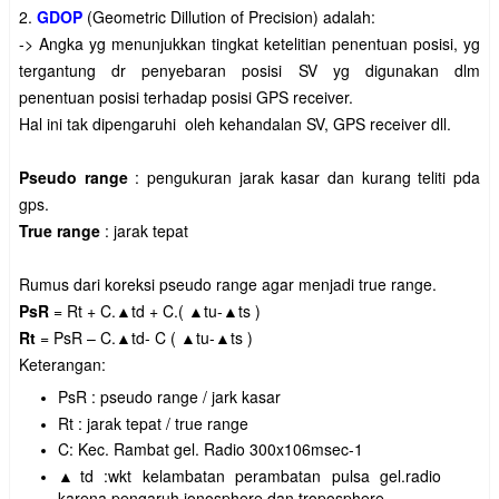
2.
GDOP
(Geometric Dillution of Precision) adalah:
-> Angka yg menunjukkan tingkat ketelitian penentuan posisi, yg
tergantung dr penyebaran posisi SV yg digunakan dlm
penentuan posisi terhadap posisi GPS receiver.
Hal ini tak dipengaruhi oleh kehandalan SV, GPS receiver dll.
Pseudo range
: pengukuran jarak kasar dan kurang teliti pda
gps.
True range
: jarak tepat
Rumus dari koreksi pseudo range agar menjadi true range.
PsR
= Rt + C.▲td + C.( ▲tu-▲ts )
Rt
= PsR – C.▲td- C ( ▲tu-▲ts )
Keterangan:
PsR : pseudo range / jark kasar
Rt : jarak tepat / true range
C: Kec. Rambat gel. Radio 300x106msec-1
▲td :wkt kelambatan perambatan pulsa gel.radio
karena pengaruh ionosphere dan troposphere.