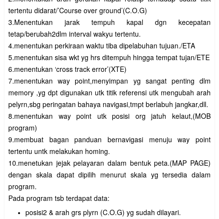
tertentu didarat/’Course over ground’(C.O.G)
3.Menentukan jarak tempuh kapal dgn kecepatan
tetap/berubah2dlm interval wakyu tertentu.
4.menentukan perkiraan waktu tiba dipelabuhan tujuan./ETA
5.menentukan sisa wkt yg hrs ditempuh hingga tempat tujan/ETE
6.menentukan ‘cross track error’(XTE)
7.menentukan way point,menyimpan yg sangat penting dlm
memory ,yg dpt digunakan utk titik referensi utk mengubah arah
pelyrn,sbg peringatan bahaya navigasi,tmpt berlabuh jangkar,dll.
8.menentukan way point utk posisi org jatuh kelaut,(MOB
program)
9.membuat bagan panduan bernavigasi menuju way point
tertentu untk melakukan homing.
10.menetukan jejak pelayaran dalam bentuk peta.(MAP PAGE)
dengan skala dapat dipilih menurut skala yg tersedia dalam
program.
Pada program tsb terdapat data:
posisi2 & arah grs plyrn (C.O.G) yg sudah dilayari.