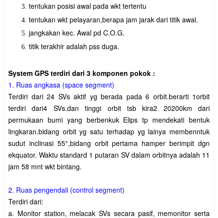
tentukan posisi awal pada wkt tertentu
tentukan wkt pelayaran,berapa jam jarak dari titik awal.
jangkakan kec. Awal pd C.O.G.
titik terakhir adalah pss duga.
System GPS terdiri dari 3 komponen pokok :
1. Ruas angkasa (space segment)
Terdiri dari 24 SVs aktif yg berada pada 6 orbit.berarti 1orbit
terdiri dari4 SVs.dan tinggi orbit tsb kira2 20200km dari
permukaan bumi yang berbenkuk Elips tp mendekati bentuk
lingkaran.bidang orbit yg satu terhadap yg lainya membenntuk
sudut inclinasi 55°,bidang orbit pertama hamper berimpit dgn
ekquator. Waktu standard 1 putaran SV dalam orbitnya adalah 11
jam 58 mnt wkt bintang.
2. Ruas pengendali (control segment)
Terdiri dari:
a.
Monitor station, melacak SVs secara pasif, memonitor serta