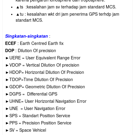
▲ts :kesalahan jam sv terhadap jam standard MCS.
▲tu : kesalahan wkt dri jam penerima GPS terhdp jam
standart MCS.
Singkatan-singkatan
:
ECEF
: Earth Centred Earth fix
DOP
: Dilution Of precision
►UERE = User Equivalent Range Error
►VDOP = Vertical Dilution Of precision
►HDOP= Horizontal Dilution Of Precision
►TDOP=Time Dilution Of Precision
►GDOP= Geometric Dilution Of Precision
►DGPS = Differential GPS
►UHNE= User Horizontal Navigation Error
►UNE = User Navigation Error
►SPS
= Standart Position Service
►PPS
= Precision Position Service
►SV
= Space Vehicel