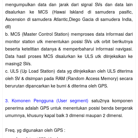
mengumpulkan data dan jarak dari signal SVs dan data lain
disalurkan ke MCS (Hawai Iskland di samudera pasific,
Ascension di samudera Atlantic,Diego Gacia di samudera India,
dll)
b.
MCS (Master Control Station) memproses data informasi dari
monitor station utk menentukan posisi SVs utk orbit berikutnya
beserta ketelitian datanya & memperbaharui informasi navigasi.
Data hasil proses MCS disalurkan ke ULS utk diinjeksikan ke
masing2 SVs.
c.
ULS (Up Load Station) data yg diinjeksikan oleh ULS diterima
oleh SV & disimpan pada RAM (Random Access Memory) secara
berurutan dipancarkan ke bumi & diterima oleh GPS.
3. Komonen Pengguna (User segment)
satu2nya komponen
penerima adalah GPS untuk menentukan posisi benda bergerak
umumnya, khusuny kapal baik 3 dimensi maupan 2 dimensi.
Freq. yg digunakan oleh GPS :