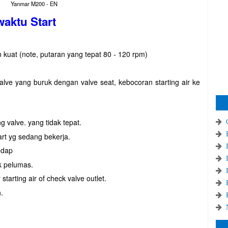
Yanmar M200 - EN
waktu Start
n kuat (note, putaran yang tepat 80 - 120 rpm)
valve yang buruk dengan valve seat, kebocoran starting air ke
ng valve. yang tidak tepat.
rt yg sedang bekerja.
kedap
yak pelumas.
 starting air of check valve outlet.
.