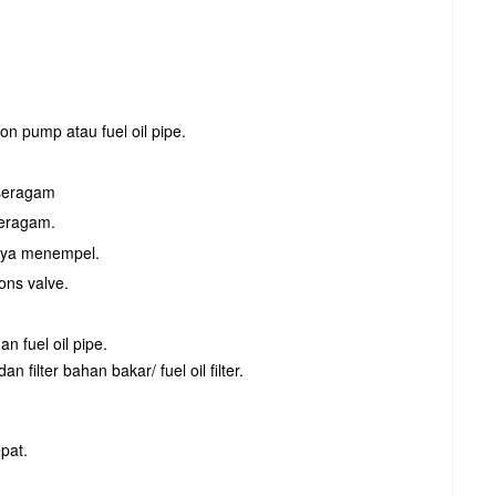
on pump atau fuel oil pipe.
 seragam
 seragam.
knya menempel.
ons valve.
n fuel oil pipe.
n filter bahan bakar/ fuel oil filter.
pat.