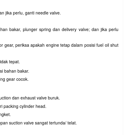
dan jika perlu, ganti needle valve.
han bakar, plunger spring dan delivery valve; dan jika perlu
r gear, periksa apakah engine tetap dalam posisi fuel oil shut
idak tepat.
ksi bahan bakar.
ing gear cocok.
ction dan exhaust valve buruk.
i packing cylinder head.
engket.
an suction valve sangat tertunda/ telat.