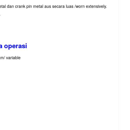
etal dan crank pin metal aus secara luas /worn extensively.
.
a operasi
am/ variable