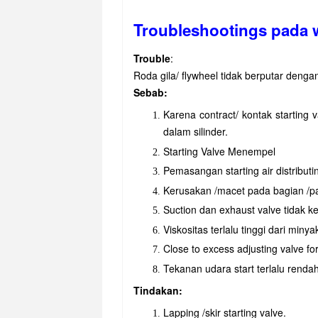
Troubleshootings pada 
Trouble
:
Roda gila/ flywheel tidak berputar denga
Sebab:
Karena contract/ kontak starting 
dalam silinder.
Starting Valve Menempel
Pemasangan starting air distributi
Kerusakan /macet pada bagian /pa
Suction dan exhaust valve tidak 
Viskositas terlalu tinggi dari min
Close to excess adjusting valve for
Tekanan udara start terlalu rendah
Tindakan:
Lapping /skir starting valve.