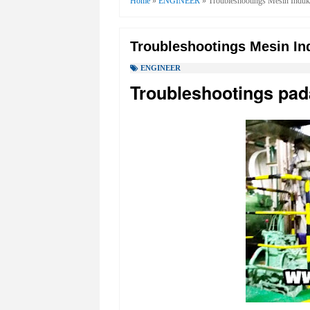
Home
»
ENGINEER
»
Troubleshootings Mesin Indu
Troubleshootings Mesin In
ENGINEER
Troubleshootings pa