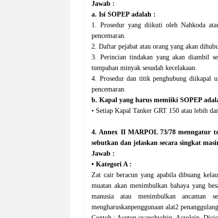
Jawab :
a. Isi SOPEP adalah :
1. Prosedur yang diikuti oleh Nahkoda at
pencemaran.
2. Daftar pejabat atau orang yang akan dihubu
3. Perincian tindakan yang akan diambil s
tumpahan minyak sesudah kecelakaan.
4. Prosedur dan titik penghubung diikapal 
pencemaran.
b. Kapal yang harus memiiki SOPEP adal
• Setiap Kapal Tanker GRT 150 atau lebih da
4. Annex II MARPOL 73/78 menngatur ten
sebutkan dan jelaskan secara singkat masi
Jawab :
•
Kategori A :
Zat cair beracun yang apabila dibuang kelau
muatan akan menimbulkan bahaya yang besar
manusia atau menimbulkan ancaman ser
mengharuskanpenggunaan alat2 penanggulang
Contoh ; Aceton cyanohydrin, Acrolein, Dicio