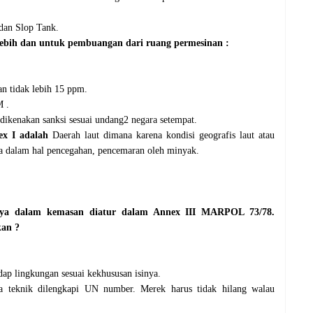
dan Slop Tank.
lebih dan untuk pembuangan dari ruang permesinan
:
n tidak lebih 15 ppm.
 .
 dikenakan sanksi sesuai undang2 negara setempat.
x I adalah
Daerah laut dimana karena kondisi geografis laut atau
snya dalam hal pencegahan, pencemaran oleh minyak.
aya dalam kemasan diatur dalam Annex III MARPOL 73/78.
kan ?
ap lingkungan sesuai kekhususan isinya.
a teknik dilengkapi UN number. Merek harus tidak hilang walau