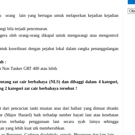
au orang lain yang bertugas untuk melaporkan kejadian kejadian
ngi bila terjadi pencemaran.
egera oleh orang-orang dikapal untuk mengurangi atau mengontrol
untuk koordinasi dengan pejabat lokal dalam rangka penanggulangan
ah :
n Non Tanker GRT 400 atau lebih.
tang zat cair berbahaya (NLS) dan dibaggi dalam 4 kategori,
ng 2
kategori zat cair berbahaya tersebut
!
t dari pencucian tanki muatan atau dari ballast yang dimuat ditanki
 (Major Hazard) baik terhadap sumber hayati laut atau kesehatan
ius terhadap penggunaan laut secara syah lainya sehingga
an yang lebih kuat utk membersihkan.
 ro Benzenes, Carbnon disulphida, cresols, Phospours dan lain-lain.