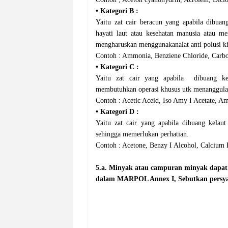
•
Kategori B :
Yaitu zat cair beracun yang apabila dibua
hayati laut atau kesehatan manusia atau m
mengharuskan menggunakanalat anti polusi k
Contoh : Ammonia, Benziene Chloride, Carbon 
•
Kategori C :
Yaitu zat cair yang apabila dibuang ke
membutuhkan operasi khusus utk menanggula
Contoh : Acetic Aceid, Iso Amy I Acetate, Amil
•
Kategori D :
Yaitu zat cair yang apabila dibuang kelau
sehingga memerlukan perhatian.
Contoh : Acetone, Benzy I Alcohol, Calcium Hy
5.a. Minyak atau campuran minyak dapat 
dalam MARPOL Annex I, Sebutkan persyar