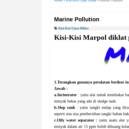
Home
»
Kisi-Kisi Ujian Diklat
»
Marine Pollution
Marine Pollution
Kisi-Kisi Ujian Diklat
Kisi-Kisi Marpol diklat
1.
Terangkan
gunanya
peralatan
berikut
in
Jawab
:
a.
Incinerator
: yaitu alat untuk membakar ba
minyak bekas yang ada di sludge tank.
b.
Slop tank
: yaitu tangki endap yang di
seperti sisa sisa pembersihan tangki bahan bak
c.Oily water separator :
yaitu suatu alat
minyak dalam air 15 ppm boleh dibuang kelau