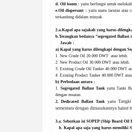
d. Oil boom
:
yaitu berfungsi untuk melokal
e.Oil dispersant :
yaitu suatu larutan atau
terkandung didalam minyak.
2.a.
Kapal apa sajakah yang harus dilengkap
b.Terangkan bedanya ”segregated Ballast 
Jawab :
a)
Kapal yang harus dilengkapi dengan Seg
1. New Crude Oil 20.000 DWT atau lebih.
2. New Product Oil 30.000 DWT atau lebih.
3. Existing Crude Oil Tanker 40.000 DWT ata
4. Existing Product Tanker 40.000 DWT atau 
b)
Perbedaan antara :
1.
Segregated Ballast Tank
yaitu Tanki Bal
dengan muatan.
Tangki
2.
Dedicated Ballast Tank
yaitu
sementara dengan dimasukannya balast b
3.a.
Sebutkan isi SOPEP (Ship Board Oil 
b.
Kapal
apa saja yang harus memiliki