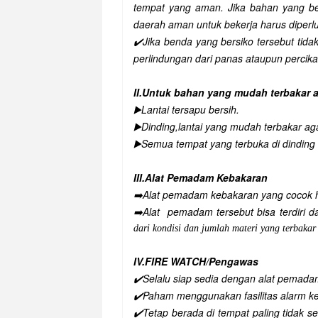
tempat yang aman. Jika bahan yang be
daerah aman untuk bekerja harus diperl
✔️Jika benda yang bersiko tersebut tidak
perlindungan dari panas ataupun percika
II.Untuk bahan yang mudah terbakar a
▶️
Lantai tersapu bersih.
▶️Dinding,lantai yang mudah terbakar aga
▶️Semua tempat yang terbuka di dinding a
III.Alat Pemadam Kebakaran
➡️
Alat pemadam kebakaran yang cocok ha
➡️Alat pemadam tersebut bisa terdiri dar
dari kondisi dan jumlah materi yang terbakar
IV.FIRE WATCH/Pengawas
✔️Selalu siap sedia dengan alat pemad
✔️Paham menggunakan fasilitas alarm k
✔️Tetap berada di tempat paling tidak s