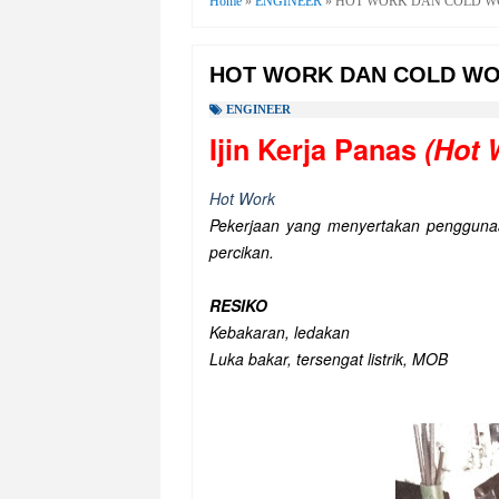
Home
»
ENGINEER
»
HOT WORK DAN COLD W
HOT WORK DAN COLD WO
ENGINEER
Ijin Kerja Panas
(Hot 
Hot Work
Pekerjaan yang menyertakan penggunaan
percikan.
RESIKO
Kebakaran, ledakan
Luka bakar, tersengat listrik, MOB