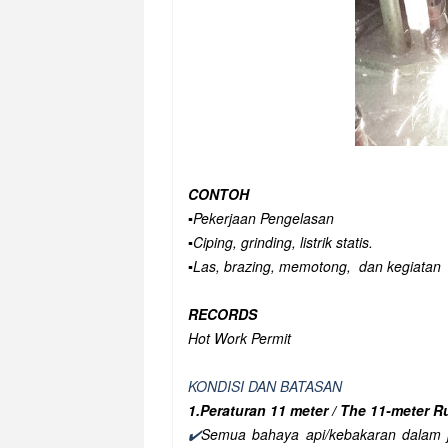
CONTOH
▪️Pekerjaan Pengelasan
▪️Ciping, grinding, listrik statis.
▪️Las, brazing, memotong, dan kegiatan
RECORDS
Hot Work Permit
KONDISI DAN BATASAN
1.Peraturan 11 meter / The 11-meter R
✔️
Semua bahaya api/kebakaran dalam j