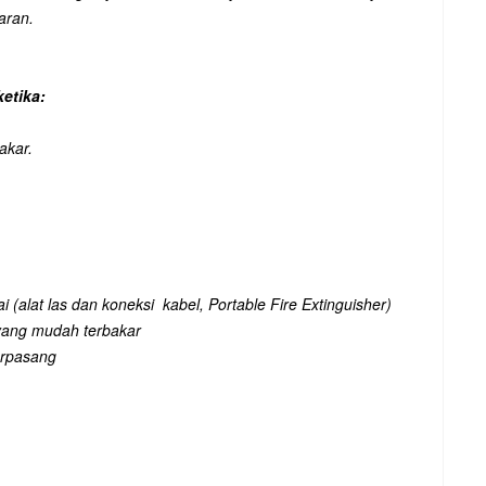
aran.
etika:
akar.
 (alat las dan koneksi kabel, Portable Fire Extinguisher)
yang mudah terbakar
terpasang