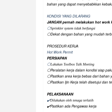
bahan yang dapat menyebabkkan kebak
KONDISI YANG DILARANG
JANGAN pernah melakukan hot work k
⚪
Sprinkler system tidak berfungsi
⚪Dekat dengan bahan yang mudah terb
PROSEDUR KERJA
Hot Work Permit
PERSIAPAN
⚪
Lakukan Toolbox Talk Meeting
⚪Peralatan kerja dalam kondisi siap pakai
⚪Pastikan area kerja bebas dari bahan 
⚪Pastikan Ijin Kerja telah disetujui dan 
PELAKSANAAN
✔️
Dilakukan oleh tenaga terlatih
✔️Pastikan ada Pengawas kerja