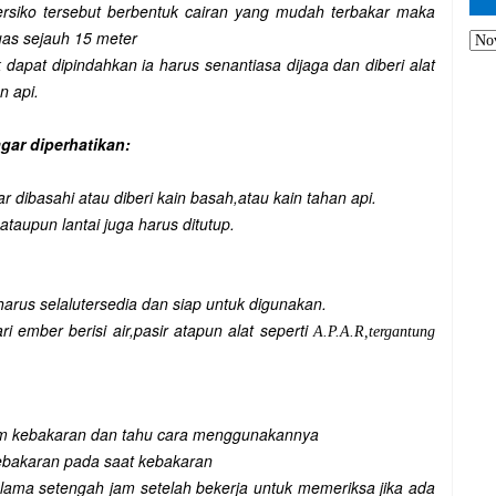
rsiko tersebut berbentuk cairan yang mudah terbakar maka
uas sejauh 15 meter
 dapat dipindahkan ia harus senantiasa dijaga dan diberi alat
n api.
gar diperhatikan:
r dibasahi atau diberi kain basah,atau kain tahan api.
taupun lantai juga harus ditutup.
rus selalutersedia dan siap untuk digunakan.
i ember berisi air,pasir atapun alat seperti
A.P.A.R
,tergantung
am kebakaran dan tahu cara menggunakannya
ebakaran pada saat kebakaran
elama setengah jam setelah bekerja untuk memeriksa jika ada