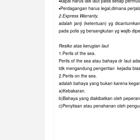
▪️kapal harus laik laut pada setiap permu
▪️Perdagangan harus legal,dimana perjala
2.Express Warranty,
adalah janji (ketentuan) yg dicantumk
pada polis yg bersangkutan yg wajib dip
Resiko atas kerugian laut
1.Perils of the sea.
Perils of the sea atau bahaya dr laut adal
tdk mengandung pengertian kejadia biasa
2.Perils on the sea.
adalah bahaya yang bukan karena keganasa
a)Kebakaran.
b)Bahaya yang diakibatkan oleh pepera
c)Penyitaan atau penahanan oleh pengu