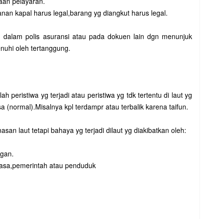
laan pelayaran.
nan kapal harus legal,barang yg diangkut harus legal.
an dalam polis asuransi atau pada dokuen lain dgn menunjuk
enuhi oleh tertanggung.
ah peristiwa yg terjadi atau peristiwa yg tdk tertentu di laut yg
 (normal).Misalnya kpl terdampr atau terbalik karena taifun.
n laut tetapi bahaya yg terjadi dilaut yg diakibatkan oleh:
ngan.
asa,pemerintah atau penduduk