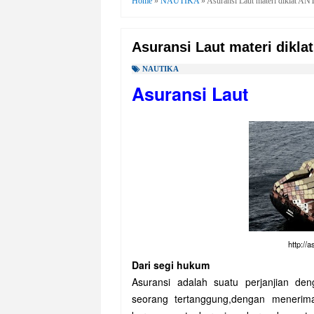
Home
»
NAUTIKA
»
Asuransi Laut materi diklat ANT
Asuransi Laut materi diklat
NAUTIKA
Asuransi Laut
http://
Dari segi hukum
Asuransi adalah suatu perjanjian d
seorang tertanggung,dengan menerim