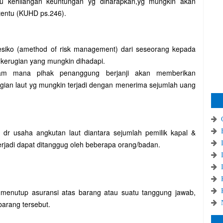
au kehilangan keuntungan yg diharapkan,yg mungkin akan
rtentu (KUHD ps.246).
esiko (amethod of risk management) dari seseorang kepada
kerugian yang mungkin dihadapi.
lam mana pihak penanggung berjanji akan memberikan
gian laut yg mungkin terjadi dengan menerima sejumlah uang
dr usaha angkutan laut diantara sejumlah pemilik kapal &
erjadi dapat ditanggug oleh beberapa orang/badan.
menutup asuransi atas barang atau suatu tanggung jawab,
barang tersebut.