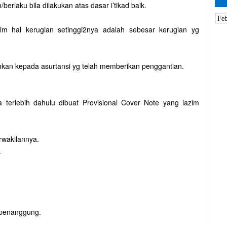
rlaku bila dilakukan atas dasar i’tikad baik.
lm hal kerugian setinggi2nya adalah sebesar kerugian yg
ahkan kepada asurtansi yg telah memberikan penggantian.
a terlebih dahulu dibuat Provisional Cover Note yang lazim
rwakilannya.
.
 penanggung.