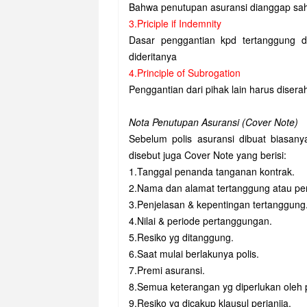
Bahwa penutupan asuransi dianggap sah/be
3.Priciple if Indemnity
Dasar penggantian kpd tertanggung d
dideritanya
4.Principle of Subrogation
Penggantian dari pihak lain harus diser
Nota Penutupan Asuransi (Cover Note)
Sebelum polis asuransi dibuat biasany
disebut juga Cover Note yang berisi:
1.Tanggal penanda tanganan kontrak.
2.Nama dan alamat tertanggung atau pe
3.Penjelasan & kepentingan tertanggung
4.Nilai & periode pertanggungan.
5.Resiko yg ditanggung.
6.Saat mulai berlakunya polis.
7.Premi asuransi.
8.Semua keterangan yg diperlukan oleh
9.Resiko yg dicakup klausul perjanjia.