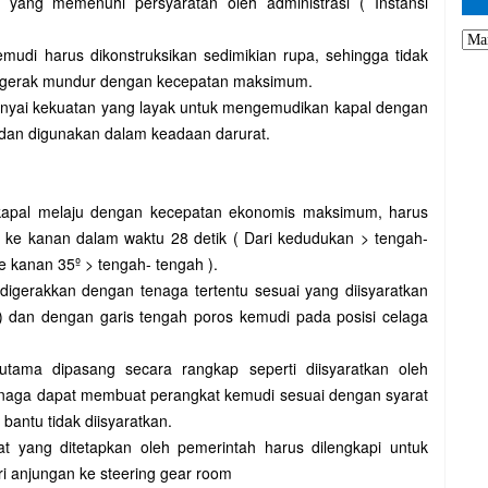
) yang memenuhi persyaratan oleh administrasi ( Instansi
udi harus dikonstruksikan sedimikian rupa, sehingga tidak
rgerak mundur dengan kecepatan maksimum.
nyai kekuatan yang layak untuk mengemudikan kapal dengan
r dan digunakan dalam keadaan darurat.
kapal melaju dengan kecepatan ekonomis maksimum, harus
/ ke kanan dalam waktu 28 detik ( Dari kedudukan > tengah-
ke kanan 35º > tengah- tengah ).
digerakkan dengan tenaga tertentu sesuai yang diisyaratkan
h ) dan dengan garis tengah poros kemudi pada posisi celaga
utama dipasang secara rangkap seperti diisyaratkan oleh
enaga dapat membuat perangkat kemudi sesuai dengan syarat
bantu tidak diisyaratkan.
t yang ditetapkan oleh pemerintah harus dilengkapi untuk
 anjungan ke steering gear room