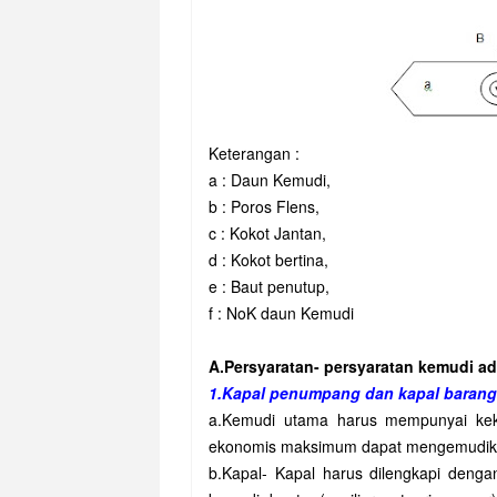
Keterangan :
a : Daun Kemudi,
b : Poros Flens,
c : Kokot Jantan,
d : Kokot bertina,
e : Baut penutup,
f : NoK daun Kemudi
A.Persyaratan- persyaratan kemudi ad
1.Kapal penumpang dan kapal barang
a.Kemudi utama harus mempunyai kek
ekonomis maksimum dapat mengemudikan
b.Kapal- Kapal harus dilengkapi denga