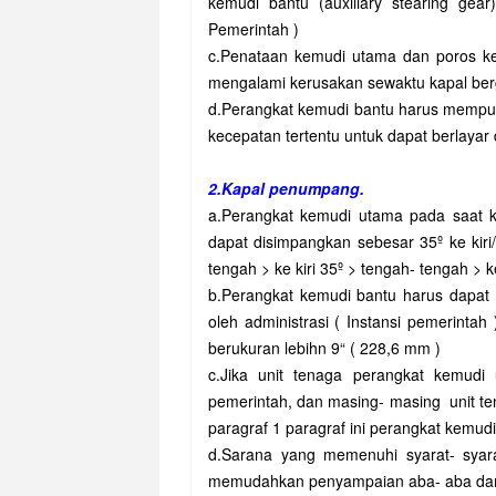
kemudi bantu (auxiliary stearing gear
Pemerintah )
c.Penataan kemudi utama dan poros kem
mengalami kerusakan sewaktu kapal be
d.Perangkat kemudi bantu harus mempu
kecepatan tertentu untuk dapat berlaya
2.Kapal penumpang.
a.Perangkat kemudi utama pada saat 
dapat disimpangkan sebesar 35º ke kiri
tengah > ke kiri 35º > tengah- tengah > 
b.Perangkat kemudi bantu harus dapat 
oleh administrasi ( Instansi pemerinta
berukuran lebihn 9“ ( 228,6 mm )
c.Jika unit tenaga perangkat kemudi 
pemerintah, dan masing- masing unit t
paragraf 1 paragraf ini perangkat kemudi 
d.Sarana yang memenuhi syarat- syara
memudahkan penyampaian aba- aba dari