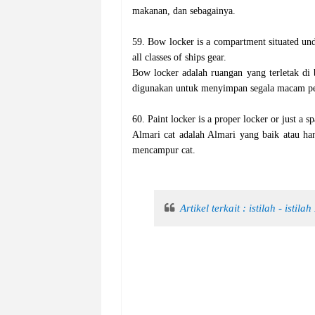
makanan, dan sebagainya.
59. Bow locker is a compartment situated unde
all classes of ships gear.
‌Bow locker adalah ruangan yang terletak di
digunakan untuk menyimpan segala macam per
60. Paint locker is a proper locker or just a s
‌Almari cat adalah Almari yang baik atau h
mencampur cat.
Artikel terkait : istilah - istila