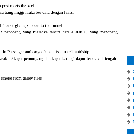
 post meets the keel.
ana tiang linggi muka bertemu dengan lunas.
f 4 or 6, giving support to the funnel.
ah penopang yang biasanya terdiri dari 4 atau 6, yang menopang
 In Passenger and cargo ships it is situated amidship.
asak. Dikapal penumpang dan kapal barang, dapur terletak di tengah-
f smoke from galley fires.