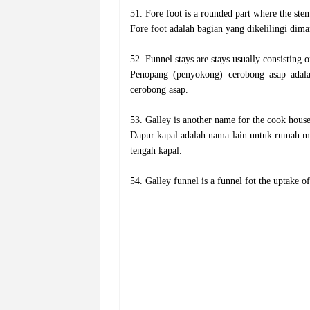
51. Fore foot is a rounded part where the stem
‌Fore foot adalah bagian yang dikelilingi dim
52. Funnel stays are stays usually consisting o
‌Penopang (penyokong) cerobong asap adal
cerobong asap.
53. Galley is another name for the cook house.
‌Dapur kapal adalah nama lain untuk rumah m
tengah kapal.
54. Galley funnel is a funnel fot the uptake o