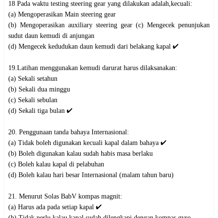
18 Pada waktu testing steering gear yang dilakukan adalah,kecuali:
(a) Mengoperasikan Main steering gear
(b) Mengoperasikan auxiliary steering gear (c) Mengecek penunjukan
sudut daun kemudi di anjungan
(d) Mengecek kedudukan daun kemudi dari belakang kapal ✔️
19.Latihan menggunakan kemudi darurat harus dilaksanakan:
(a) Sekali setahun
(b) Sekali dua minggu
(c) Sekali sebulan
(d) Sekali tiga bulan ✔️
20. Penggunaan tanda bahaya Internasional:
(a) Tidak boleh digunakan kecuali kapal dalam bahaya ✔️
(b) Boleh digunakan kalau sudah habis masa berlaku
(c) Boleh kalau kapal di pelabuhan
(d) Boleh kalau hari besar Internasional (malam tahun baru)
21. Menurut Solas BabV kompas magnit:
(a) Harus ada pada setiap kapal ✔️
(b) Tidak perlu kalau kapal sudah dilengkapi dengan kompas gyro