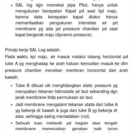
SAL log dgn memekai pipa Pitot, hanya untuk
mengukuran kecepatan Kapal pd saat kpl maju,
karena data kecepatan kapal diukur hanya
memanfaatkan pengukuran intensitas air pd
membrane yg ada pd pressure chamber pd saat
kapal bergerak maju (dynamic pressure).
Prinsip kerja SAL Log adalah:
Pada waktu kpl maju, air masuk melalui lubang horizontal pd
tube A yg menghadap ke arah haluan kemudian masuk ke dlm
pressure chamber menekan membran horizontal dari arah
bawah.
Tube B dibuat utk menghilangkan static pressure yg
merupakan tekanan hidrostatis air laut sebanding dgn
jarak membrane thdp permukaan air laut.
Jadi membrane mengalami tekanan statis dari tuibe A
yg bekerja dr bawah & juga dari tube B yg bekerja dr
atas, sehingga saling meniadakan (nol).
Sebuah tuas mekanik pd bagian atas tengah
membrane meneruskan gerakan naik turun