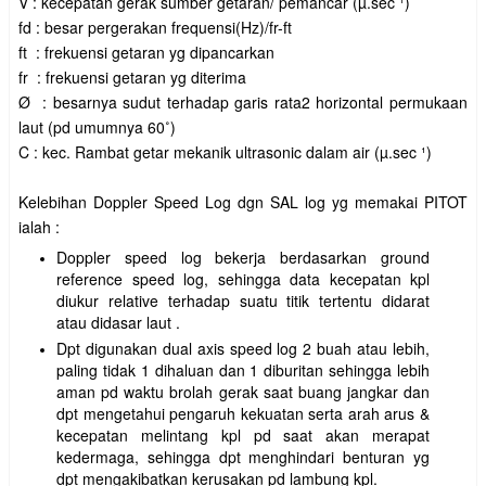
V : kecepatan gerak sumber
getaran/ pemancar (µ.sec ¹)
fd : besar pergerakan frequensi(Hz)/fr-ft
ft : frekuensi getaran yg dipancarkan
fr : frekuensi getaran yg diterima
Ø : besarnya sudut terhadap garis rata2
horizontal permukaan
laut (pd
umumnya 60˚)
C : kec. Rambat getar mekanik
ultrasonic dalam air (µ.sec ¹)
Kelebihan Doppler Speed Log dgn SAL log yg memakai PITOT
ialah :
Doppler speed log bekerja berdasarkan ground
reference speed log, sehingga data kecepatan kpl
diukur relative terhadap suatu titik tertentu didarat
atau didasar laut .
Dpt digunakan dual axis speed log 2 buah atau lebih,
paling tidak 1 dihaluan dan 1 diburitan sehingga lebih
aman pd waktu brolah gerak saat buang jangkar dan
dpt mengetahui pengaruh kekuatan serta arah arus &
kecepatan melintang kpl pd saat akan merapat
kedermaga, sehingga dpt menghindari benturan yg
dpt mengakibatkan kerusakan pd lambung kpl.