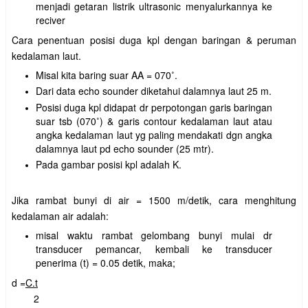
menjadi getaran listrik ultrasonic menyalurkannya ke
reciver
Cara penentuan posisi duga kpl dengan baringan & peruman
kedalaman laut.
Misal kita baring suar AA = 070˚.
Dari data echo sounder diketahui dalamnya laut 25 m.
Posisi duga kpl didapat dr perpotongan garis baringan
suar tsb (070˚) & garis contour kedalaman laut atau
angka kedalaman laut yg paling mendakati dgn angka
dalamnya laut pd echo sounder (25 mtr).
Pada gambar posisi kpl adalah K.
Jika rambat bunyi di air = 1500 m/detik, cara menghitung
kedalaman air adalah:
misal waktu rambat gelombang bunyi mulai dr
transducer pemancar, kembali ke transducer
penerima (t) = 0.05 detik, maka;
d =
C.t
2