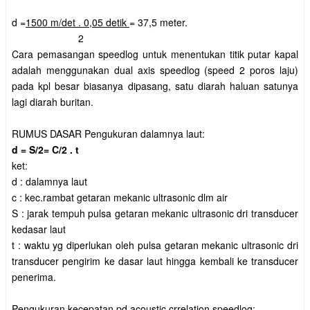
d =
1500 m/det . 0,05 detik
= 37,5 meter.
2
Cara pemasangan speedlog untuk menentukan titik putar kapal
adalah menggunakan dual axis speedlog (speed 2 poros laju)
pada kpl besar biasanya dipasang, satu diarah haluan satunya
lagi diarah buritan.
RUMUS DASAR Pengukuran dalamnya laut:
d = S/2= C/2 . t
ket:
d : dalamnya laut
c : kec.rambat getaran mekanic ultrasonic dlm air
S : jarak tempuh pulsa getaran mekanic ultrasonic dri transducer
kedasar laut
t : waktu yg diperlukan oleh pulsa getaran mekanic ultrasonic dri
transducer pengirim ke dasar laut hingga kembali ke transducer
penerima.
Pengukuran kecepatan pd acoustic crrelation speedlog: