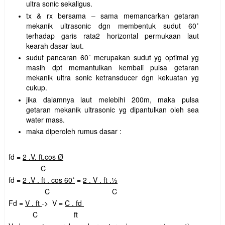
ultra sonic sekaligus.
tx & rx bersama – sama memancarkan getaran
mekanik ultrasonic dgn membentuk sudut 60˚
terhadap garis rata2 horizontal permukaan laut
kearah dasar laut.
sudut pancaran 60˚ merupakan sudut yg optimal yg
masih dpt memantulkan kembali pulsa getaran
mekanik ultra sonic ketransducer dgn kekuatan yg
cukup.
jika dalamnya laut melebihi 200m, maka pulsa
getaran mekanik ultrasonic yg dipantulkan oleh sea
water mass.
maka diperoleh rumus dasar :
fd =
2 .V. ft.cos Ø
C
fd =
2 .V . ft . cos 60˚
=
2 . V . ft .½
C
C
Fd =
V . ft
-> V =
C . fd
C
ft