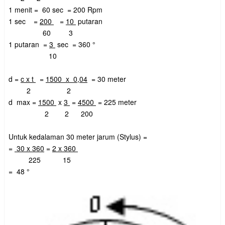
1 menit = 60 sec = 200 Rpm
1 sec =
200
=
10
putaran
60
3
1 putaran =
3
sec = 360 °
10
d =
c x t
=
1500 x 0,04
= 30 meter
2
2
d max =
1500
x
3
=
4500
= 225 meter
2
2
200
Untuk kedalaman 30 meter jarum (Stylus) =
=
30 x 360
=
2 x 360
225
15
= 48 °