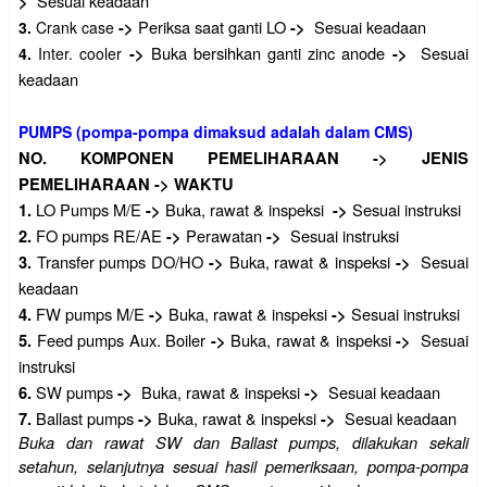
Sesuai keadaan
>
Periksa saat ganti LO
Sesuai keadaan
3.
Crank case
->
->
Buka bersihkan ganti zinc anode
Sesuai
4.
Inter. cooler
->
->
keadaan
PUMPS (pompa-pompa dimaksud adalah dalam CMS)
NO.
KOMPONEN PEMELIHARAAN
->
JENIS
PEMELIHARAAN
->
WAKTU
LO Pumps M/E
Buka, rawat & inspeksi
Sesuai instruksi
1.
->
->
FO pumps RE/AE
Perawatan
Sesuai instruksi
2.
->
->
Transfer pumps DO/HO
Buka, rawat & inspeksi
Sesuai
3.
->
->
keadaan
FW pumps M/E
Buka, rawat & inspeksi
Sesuai instruksi
4.
->
->
Feed pumps Aux. Boiler
Buka, rawat & inspeksi
Sesuai
5.
->
->
instruksi
SW pumps
Buka, rawat & inspeksi
Sesuai keadaan
6.
->
->
Ballast pumps
Buka, rawat & inspeksi
Sesuai keadaan
7.
->
->
Buka dan rawat SW dan Ballast pumps, dilakukan sekali
setahun, selanjutnya sesuai hasil pemeriksaan, pompa-pompa