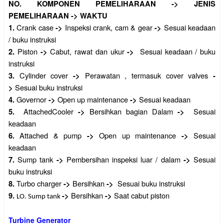
NO.
KOMPONEN PEMELIHARAAN
->
JENIS
PEMELIHARAAN
->
WAKTU
Crank case
Inspeksi crank, cam & gear
Sesuai keadaan
1.
->
->
/ buku instruksi
Piston
Cabut, rawat dan ukur
Sesuai keadaan / buku
2.
->
->
instruksi
Cylinder cover
Perawatan , termasuk cover valves
3.
->
-
Sesuai buku instruksi
>
Governor
Open up maintenance
Sesuai keadaan
4.
->
->
AttachedCooler
Bersihkan bagian Dalam
Sesuai
5.
->
->
keadaan
Attached & pump
Open up maintenance
Sesuai
6.
->
->
keadaan
Sump tank
Pembersihan inspeksi luar / dalam
Sesuai
7.
->
->
buku instruksi
Turbo charger
Bersihkan
Sesuai buku instruksi
8.
->
->
Bersihkan
Saat cabut piston
9.
->
->
LO. Sump tank
Turbine Generator