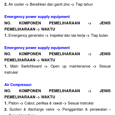
Air cooler
Bersihkan dan ganti zinc
Tiap tahun
2.
->
->
Emergency power supply equipment
NO.
KOMPONEN PEMELIHARAAN
->
JENIS
PEMELIHARAAN
->
WAKTU
Emergency generator
Inspeksi dan tas kerja
Tiap bulan
1.
->
->
Emergency power supply equipment
NO.
KOMPONEN PEMELIHARAAN
->
JENIS
PEMELIHARAAN
->
WAKTU
Main Switchboard
Open up maintenance
Sesuai
1.
->
->
instruksi
Air Compressor
NO.
KOMPONEN PEMELIHARAAN
->
JENIS
PEMELIHARAAN
->
WAKTU
Piston
Cabut, periksa & rawat
Sesuai instruksi
1.
->
->
Penggantian & perawatan
2.
Suction & discharge valve
->
-