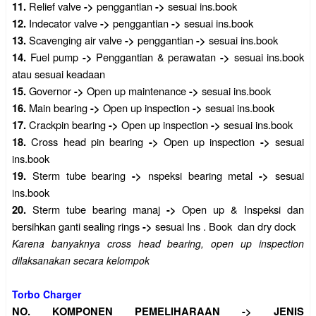
Relief valve
penggantian
sesuai ins.book
11.
->
->
Indecator valve
penggantian
sesuai ins.book
12.
->
->
Scavenging air valve
penggantian
sesuai ins.book
13.
->
->
Fuel pump
Penggantian & perawatan
sesuai ins.book
14.
->
->
atau sesuai keadaan
Governor
Open up maintenance
sesuai ins.book
15.
->
->
Main bearing
Open up inspection
sesuai ins.book
16.
->
->
Crackpin bearing
Open up inspection
sesuai ins.book
17.
->
->
Cross head pin bearing
Open up inspection
sesuai
18.
->
->
ins.book
Sterm tube bearing
nspeksi bearing metal
sesuai
19.
->
->
ins.book
Sterm tube bearing manaj
Open up & Inspeksi dan
20.
->
bersihkan ganti sealing rings
sesuai Ins . Book
dan dry dock
->
Karena banyaknya cross head bearing, open up inspection
dilaksanakan secara kelompok
Torbo Charger
NO.
KOMPONEN PEMELIHARAAN
->
JENIS