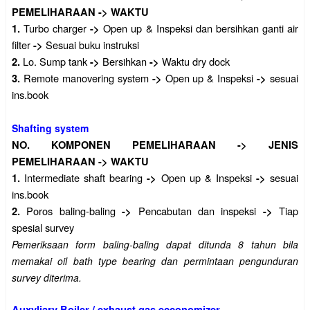
PEMELIHARAAN
->
WAKTU
Turbo charger
Open up & Inspeksi dan bersihkan ganti air
1.
->
filter
Sesuai buku instruksi
->
Lo. Sump tank
Bersihkan
Waktu dry dock
2.
->
->
Remote manovering system
Open up & Inspeksi
sesuai
3.
->
->
ins.book
Shafting system
NO.
KOMPONEN PEMELIHARAAN
->
JENIS
PEMELIHARAAN
->
WAKTU
Intermediate shaft bearing
Open up & Inspeksi
sesuai
1.
->
->
ins.book
Poros baling-baling
Pencabutan dan inspeksi
Tiap
2.
->
->
spesial survey
Pemeriksaan form baling-baling dapat ditunda 8 tahun bila
memakai oil bath type bearing dan permintaan pengunduran
survey diterima.
Auxyliary Boiler / exhaust gas ecconomizer