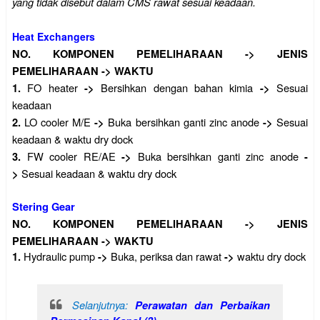
yang tidak disebut dalam CMS rawat sesuai keadaan.
Heat Exchangers
NO.
KOMPONEN PEMELIHARAAN
->
JENIS
PEMELIHARAAN
->
WAKTU
FO heater
Bersihkan dengan bahan kimia
Sesuai
1.
->
->
keadaan
LO cooler M/E
Buka bersihkan ganti zinc anode
Sesuai
2.
->
->
keadaan & waktu dry dock
FW cooler RE/AE
Buka bersihkan ganti zinc anode
3.
->
-
Sesuai keadaan & waktu dry dock
>
Stering Gear
NO.
KOMPONEN PEMELIHARAAN
->
JENIS
PEMELIHARAAN
->
WAKTU
Hydraulic pump
Buka, periksa dan rawat
waktu dry dock
1.
->
->
Selanjutnya:
Perawatan dan Perbaikan