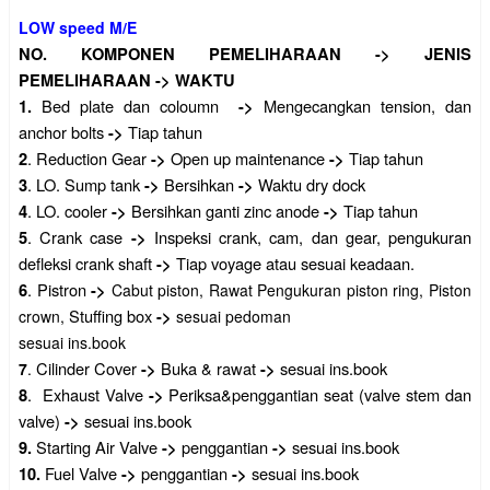
LOW speed M/E
NO.
KOMPONEN PEMELIHARAAN
->
JENIS
PEMELIHARAAN
->
WAKTU
Bed plate dan coloumn
Mengecangkan tension, dan
1.
->
anchor bolts
Tiap tahun
->
.
Reduction Gear
Open up maintenance
Tiap tahun
2
->
->
.
LO. Sump tank
Bersihkan
Waktu dry dock
3
->
->
.
LO. cooler
Bersihkan ganti zinc anode
Tiap tahun
4
->
->
.
Crank case
Inspeksi crank, cam, dan gear, pengukuran
5
->
defleksi crank shaft
Tiap voyage atau sesuai keadaan.
->
.
Pistron
6
->
Cabut piston, Rawat Pengukuran piston ring, Piston
Stuffing box
crown,
->
sesuai pedoman
sesuai ins.book
Cilinder Cover
Buka & rawat
sesuai ins.book
7
.
->
->
.
Exhaust Valve
Periksa&penggantian seat (valve stem dan
8
->
valve)
sesuai ins.book
->
Starting Air Valve
penggantian
sesuai ins.book
9.
->
->
Fuel Valve
penggantian
sesuai ins.book
10.
->
->