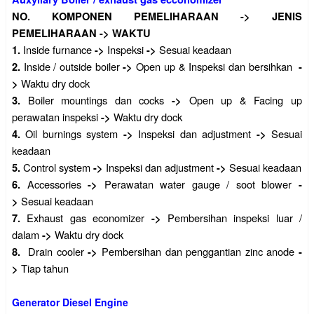
NO.
KOMPONEN PEMELIHARAAN
->
JENIS
PEMELIHARAAN
->
WAKTU
Inside furnance
Inspeksi
Sesuai keadaan
1.
->
->
Inside / outside boiler
Open up & Inspeksi dan bersihkan
2.
->
-
Waktu dry dock
>
Boiler mountings dan cocks
Open up & Facing up
3.
->
perawatan inspeksi
Waktu dry dock
->
Oil burnings system
Inspeksi dan adjustment
Sesuai
4.
->
->
keadaan
Control system
Inspeksi dan adjustment
Sesuai keadaan
5.
->
->
Accessories
Perawatan water gauge / soot blower
6.
->
-
Sesuai keadaan
>
Exhaust gas economizer
Pembersihan inspeksi luar /
7.
->
dalam
Waktu dry dock
->
Drain cooler
Pembersihan dan penggantian zinc anode
8.
->
-
Tiap tahun
>
Generator Diesel Engine