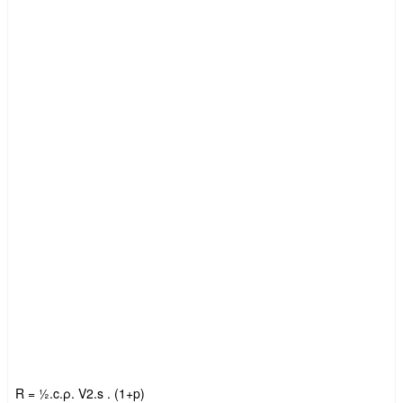
R = ½.c.ρ. V2.s . (1+p)