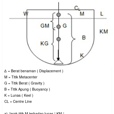
∆
= Berat benaman ( Displacement )
M = Titik Metacenter
G = Titik Berat ( Gravity )
B = Titik Apung ( Buoyancy )
K = Lunas ( Keel )
CL = Centre Line
a) Jarak titik M terhadap lunas “ KM “