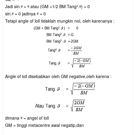
Jadi sin.ᵠ = ᵠ atau (GM +1/2 BM Tang².ᵠ) = 0
sin.ᵠ = 0 jadinya ᵠ = 0
Tetapi angle of loll tidaklah mungkin nol, oleh karenanya :
Angle of loll disebabkan oleh GM negative,oleh karena :
dimana ᵠ = angel of loll
GM = tinggi metacentre awal negatip,dan