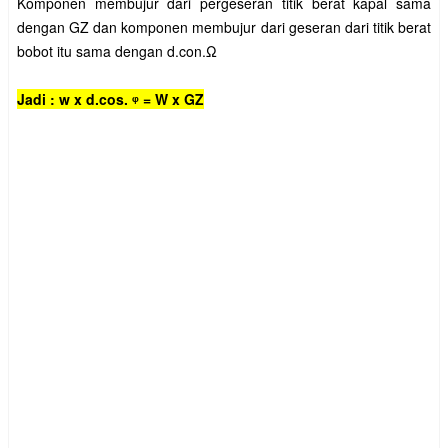
Komponen membujur dari pergeseran titik berat kapal sama
dengan GZ dan komponen membujur dari geseran dari titik berat
bobot itu sama dengan d.con.Ω
Jadi : w x d.cos. ᵠ = W x GZ