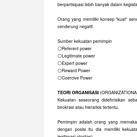
berpartisipasi lebih banyak dalam kegiat
Orang yang memiliki konsep "kuat" sendi
cenderung negatif.
Sumber kekuatan pemimpin
⚪Referent power
⚪Legitimate power
⚪Expert power
⚪Reward Power
⚪Coercive Power
TEORI ORGANISASI
(ORGANIZATIONA
Kekuatan seseorang didefinisikan seb
birokrasi atau hierarkis tertentu.
Pemimpin adalah orang yang memakai ta
dengan posisi itu dia memiliki kekua
legitimasi otoritas)